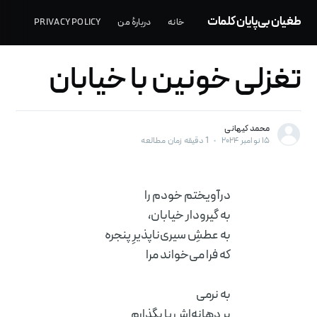
طغیان بی‌پایان کلمات
خانه
دربارهٔ من
PRIVACY POLICY
تغزلی خونین با خیابان
محمد کیهانی
۱۵ نوامبر ۲۰۲۴
•
1 دقیقه زمان مطالعه
درآویختم خودم را
به گیرودار خیابان،
به عطشِ سیری‌ناپذیرِ پنجره
که فرا می‌خواند مرا
به نرمی
بر دهانه‌اش پا بگذارم