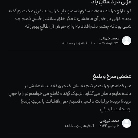
غزلی در دستانِ باد
کرد تاراج مرا باد به وقت سفرم قسمتِ بادِ خزان شد، غزلِ مختصرم گفته
بودم غزلی در خورِ آن ماه‌نشان تا مگر خلق بدانند ز حُسنِ قمرم چه
شبی بود که چشمِ دلم افتاد به او ای خوش آن طالعِ پیروز که
محمد کیهانی
۳۰ ژانویه ۲۰۲۵
•
1 دقیقه زمان مطالعه
عشقی سرخ و بلیغ
می‌خواهم تو را تصور کنم به سانِ خنجری که دندانه‌هایش بر
دنده‌هایم دهان می‌گذارد: نزدیک بُرنده قاطع می‌خواهم تو را با خونِ
بریدهْ بریده بر لبانت با لمسِ فصیحِ خون‌افشانت با غربتِ بُرندهِٔ
چشمانت با زیرکیِ
محمد کیهانی
۶ نوامبر ۲۰۲۴
•
1 دقیقه زمان مطالعه