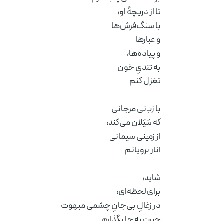
تا از دریچهٔ او،
با سنگ‌فرش‌ها
و غبارها
و پیاده‌ها،
به تندیِ خون
تغزل کنم
با زبانی مرجانی
که سَیَلان می‌کند،
از زمینی سیمانی
انار برویانم
Subscribe to
شاید،
برای لحظه‌ای،
در زغالِ بی‌جانِ چشمی مبهوت
به روز باشید! آخرین خبر ها و بهترین
حیرت به جا بگذارم