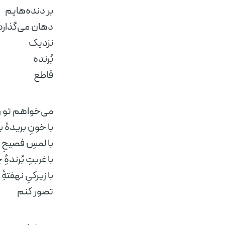
بر دنده‌هایم
دهان می‌گذارد
نزدیک
بُرنده
قاطع
می‌خواهم تو را
با خونِ بریدهْ ب
با لمسِ فصیحِ
با غربتِ بُرندهٔ
با زیرکیِ نهفتهٔ
تصور کنم