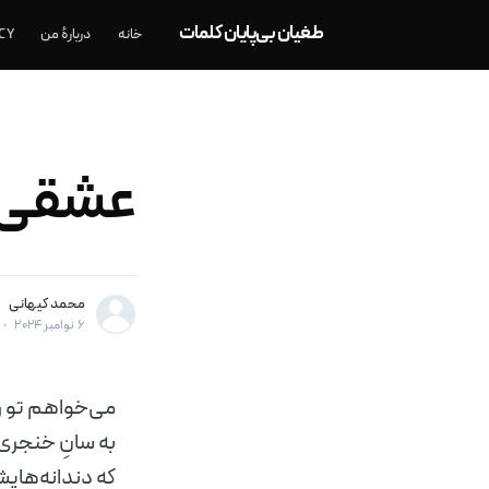
طغیان بی‌پایان کلمات
خانه
دربارهٔ من
CY
عشقی س
محمد کیهانی
۶ نوامبر ۲۰۲۴
•
می‌خواهم تو ر
به سانِ خنجری
که دندانه‌های