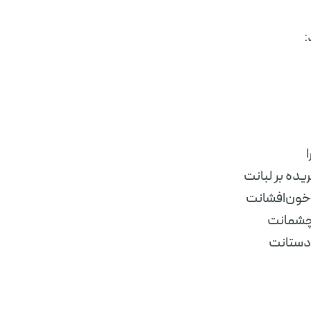
:
ریده بر لبانت
 خون‌افشانت
ِ چشمانت
ِ دستانت