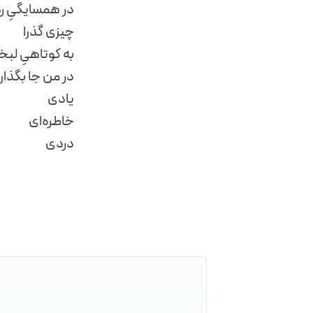
در همسایگیِ ر
چیزی گذرا
به کوتاهیِ لب
در من جا بگذار
یادی
خاطره‌ای
دردی