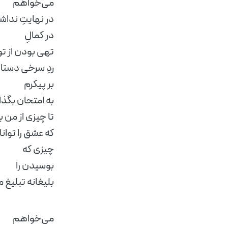
می‌خواهم
در نهایتِ ندا
در کمالِ
تهی بودن از تو
ردِ سرخی دستان
بر پیکرم
به امتحان بگذا
تا چیزی از من 
که عشق را توا
چیزی که
بوسیدن را
به روز باشی
بلیغانه تبلیغ م
می‌خواهم