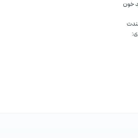
کنی
د خون
خندت
ی: