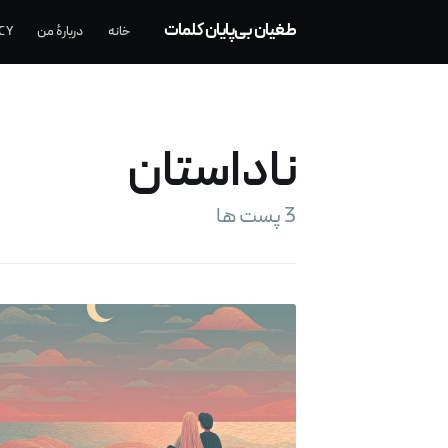
طغیان بی‌پایان کلمات
خانه
دربارهٔ من
CY
ناداستان
3 پست ها