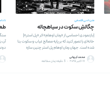
د! آخرین خبر ها و بهترین پست ها را در ایمیل خود د
دنبا
متن ادبی فلسفی
ناداس
چگالشِ سکوت در سیاهچاله
طعم
کنی
|بازنمودی احساسی از «رمان اوهام» اثر «پل استر»|
سنگی
خانه‌ای را تصور کنید که بر پایه مصالح غیاب و سکوت بنا
آن با
شده است. جهان رمان اوهام پل استر چنین سازه‌
دو‌ن
محمد کیهانی
۱۷ اکتبر ۲۰۲۵
•
3 دقیقه زمان مطالعه