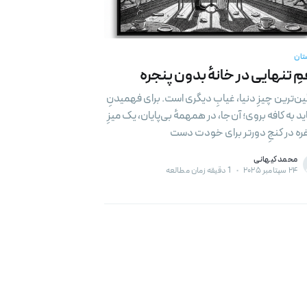
ریافت کنید
ل
تان
ِ تنهایی در خانهٔ بدون پنجره
د
ن‌ترین چیزِ دنیا، غیابِ دیگری است. برای فهمیدنِ
ید به کافه بروی؛ آن‌جا، در همهمهٔ بی‌پایان، یک میزِ
فره در کنجِ دورتر برای خودت دست‌
محمد کیهانی
۲۴ سپتامبر ۲۰۲۵
•
1 دقیقه زمان مطالعه