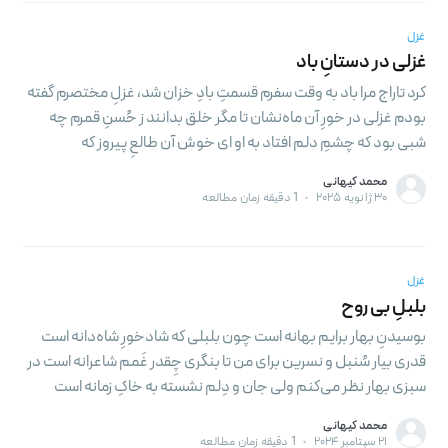
غزل
غزلی در دستانِ باد
کرد تاراج مرا باد به وقت سفرم قسمتِ بادِ خزان شد، غزلِ مختصرم گفته
بودم غزلی در خورِ آن ماه‌نشان تا مگر خلق بدانند ز حُسنِ قمرم چه
شبی بود که چشمِ دلم افتاد به او ای خوش آن طالعِ پیروز که
محمد کیهانی
۳۰ ژانویه ۲۰۲۵
•
1 دقیقه زمان مطالعه
غزل
بلبلِ بی روح
بوسیدنِ بهار برایم بهانه است چون بلبلی که شادخورِ شاه‌دانه است
قدری بیار سُنبل و نسرین برای من تا بنگری چِقدر غَمم شاعرانه است در
سبزی بهار نظر می‌کنم ولی جان و دِلم نشسته به خاکِ زمانه است
محمد کیهانی
۲۱ سپتامبر ۲۰۲۴
•
1 دقیقه زمان مطالعه