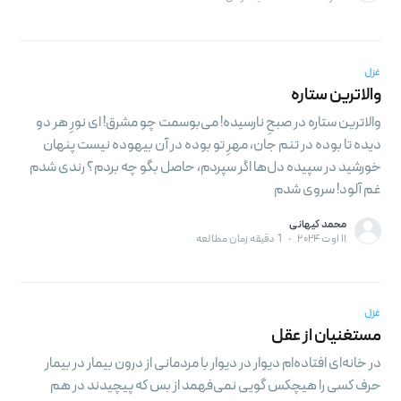
غزل
والاترین ستاره
والاترین ستاره در صبحِ نارسیده! می‌بوسمت چو مشرق! ای نورِ هر دو
دیده تا بوده در تنم جان، مهرِ تو بوده در آن بیهوده نیست پنهان
خورشید در سپیده دل‌ها اگر سپردم، حاصل بگو چه بردم؟ رندی شدم
غم آلود! سروی شدم
محمد کیهانی
۱۱ اوت ۲۰۲۴
•
1 دقیقه زمان مطالعه
غزل
مستغنیان از عقل
در خانه‌ای افتاده‌ام دیوار در دیوار با مردمانی از درون بیمار در بیمار
حرف کسی را هیچکس گویی نمی‌فهمد از بس که پیچیدند در هم