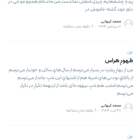
پردهِٔ چشم‌هایم چیزی مُنقَش نماندست من مانده‌ام همچو موجی در
دامِ خود گشته خاموش در
محمد کیهانی
۷ سپتامبر ۲۰۲۴
•
1 دقیقه زمان مطالعه
Subscribe to
غزل
ظهورِ هراس
به روز باشید! آخرین خبر ها و بهترین
من از بهارِ پشتِ در بسیار می‌ترسم از سال‌هایِ ساکن و خونبار می‌ترسم
از باتلاقِ بودنی‌هایِ شبیه هم از اشتهایِ این شبِ جاندار می‌ترسم
پست ها را در ایمیل خود دریافت کنید
می‌ترسم امشب هم شبِ بیهوده‌ای باشد از اینهمه تکرارِ در تکرار
می‌ترسم
محمد کیهانی
۳۰ اوت ۲۰۲۴
•
1 دقیقه زمان مطالعه
دنبال کنید
غزل