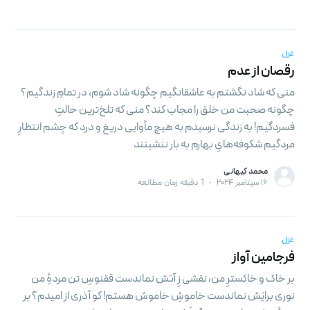
غزل
رقصان از عدم
منی که شاد نگشتم به عاشقانگیم چگونه شاد شوم، در تمامِ زندگیم؟
چگونه صحبت من خلق را مجاب کند؟ منی که تلخ‌ترین حالتِ
فسردگیم! به زندگی نرسیدم به هیچ مأوایی دریغ و درد که چشم انتظارِ
مردگیم شکوفه‌هایِ بهارم به بار ننشینند
محمد کیهانی
۱۶ سپتامبر ۲۰۲۴
•
1 دقیقه زمان مطالعه
غزل
فرجامین آواز
بر خاک و خاکسترِ من، نقشی زِ آتش نماندست ققنوسِ تن مردهِٔ من
نوری برایَش نماندست خاموشِ خاموش هستم! کو آذری از امیدم؟ بر