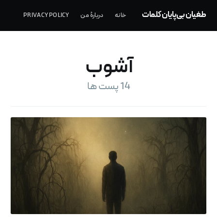
طغیان بی‌پایان کلمات
خانه
دربارهٔ من
PRIVACY POLICY
آشوب
14 پست ها