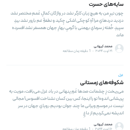
سایه‌های حسرت
چون تیرِ من به هیچ زبان کارگر نشد در واژگان کمالِ غَمم مختصر نشد
دزدید درد‌هایِ مرا آهِ کوچکی اشکی چِکید و نطفهِٔ غم بارور نشد بیدِ
سپیدِ خُفته ز سرمایِ بهمنی با گرمیِ بهارِ جهان همسفر نشد افسرده
ماند
محمد کیهانی
۲۱ اوت ۲۰۲۴
•
1 دقیقه زمان مطالعه
غزل
شکوفه‌های زمستانی
می‌ریخت زِ چشمانت صد‌ها غَمِ پنهانی در باد غزل می‌بافت، مویت به
پریشانی اندوه! تو را اینجا، کس بین کسان نشناخت افسوس! مجالی
نیست در موسمِ ویرانی ما چند جوان بودیم، رویایِ جهان در سر
اندیشه نمی‌کردیم از داغِ
محمد کیهانی
۱۶ اوت ۲۰۲۴
•
1 دقیقه زمان مطالعه