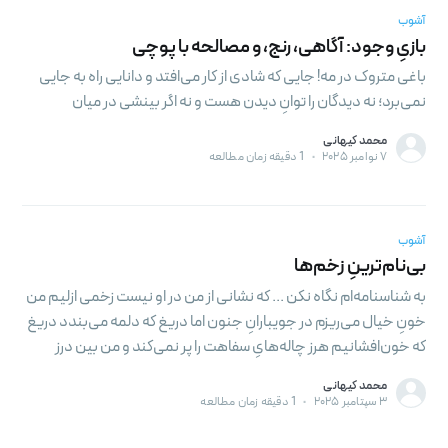
آشوب
بازیِ وجود: آگاهی، رنج، و مصالحه با پوچی
باغی متروک در مه! جایی که شادی از کار می‌افتد و دانایی راه به جایی
نمی‌برد؛ نه دیدگان را توانِ دیدن هست و نه اگر بینشی در میان
محمد کیهانی
۷ نوامبر ۲۰۲۵
•
1 دقیقه زمان مطالعه
آشوب
بی‌نام‌ترینِ زخم‌ها
به شناسنامه‌ام نگاه نکن ... که نشانی از من در او نیست زخمی ازلیم من
خونِ خیال می‌ریزم در جویبارانِ جنون اما دریغ که دلمه می‌بندد دریغ
که خون‌افشانیم هرز چاله‌هایِ سفاهت را پر نمی‌کند و من بین درز‌
محمد کیهانی
۳ سپتامبر ۲۰۲۵
•
1 دقیقه زمان مطالعه