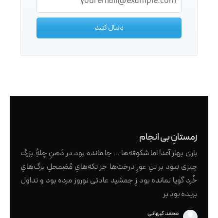
دنبال کنید
زمستانِ بی انجام
باری بهار آمد! اما شکوفه‌ها ... جا مانده‌ بود در دَهنِ چلهِٔ بزرگ
چیزی نبود بر تنِ عورِ درخت‌ها جز تکه‌هایِ مُضمحلِ برگ‌هایِ
خُرد گویا نمانده بود زِ جمشید عادتی نوروز مرده بود و تداول
بریده بود بر
محمد کیهانی