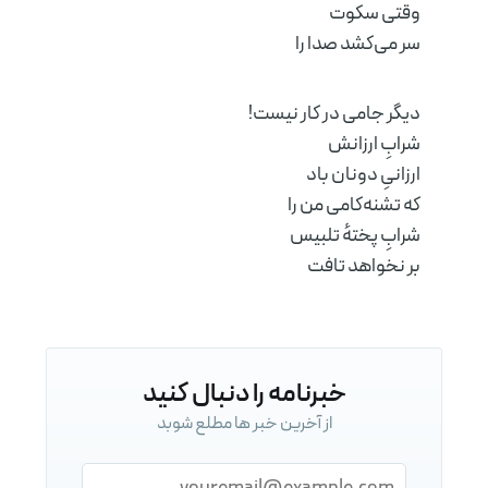
وقتی سکوت
سر می‌کشد صدا‌ را
Subscribe to
دیگر جامی در کار نیست!
به روز باشید! آخرین خبر ها و بهترین
شرابِ ارزانش
پست ها را در ایمیل خود دریافت کنید
ارزانیِ دونان باد
که تشنه‌کامی من را
شرابِ پختهٔ تلبیس
بر نخواهد تافت
دنبال کنید
خبرنامه را دنبال کنید
از آخرین خبر ها مطلع شوبد