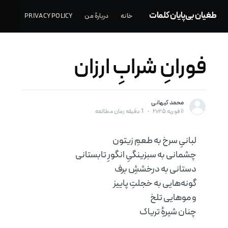
طغیان بی‌پایان کلمات
خانه
دربارهٔ من
PRIVACY POLICY
فورانِ شرابِ ارزان
محمد کیهانی
۱۱ فوریه ۲۰۲۵
•
1 دقیقه زمان مطالعه
لبانیِ سرخ به طعمِ زیتون
چشمانی به سبزینگیِ انگورِ تابستانی
دستانی به درخششِ برف
گونه‌هایی به خجلتِ پاییز
و مو‌هایی تلخ
چنان شیرهِٔ تریاک