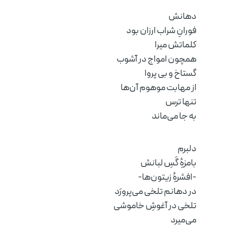
دهانش
فورانِ شراب ارزان بود
کلماتش میرا
همچون امواج در آشوب
گستاخ و بی پروا
از مهابت موهوم آن‌ها
تنها ترس
به جا می‌ماند
دلبرم
بامزهِٔ گَسِ لبانش
-افشرهِٔ زیتون‌ها-
در دهانم تلخی می‌پرورَد
تلخی در آغوشِ خاموشی
می‌میرد